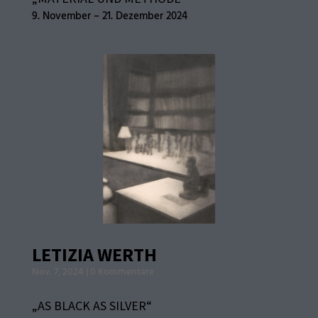
9. November – 21. Dezember 2024
LETIZIA WERTH
Nov. 7, 2024
|
0 Kommentare
„AS BLACK AS SILVER“