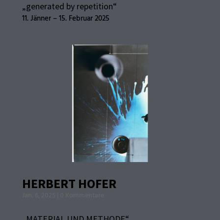
„generated by repetition“
11. Jänner – 15. Februar 2025
HERBERT HOFER
Jan. 6, 2025
|
0 Kommentare
„MATERIAL UND METHODE“