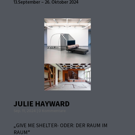
13.September – 26. Oktober 2024
JULIE HAYWARD
Sep. 11, 2024
|
0 Kommentare
„GIVE ME SHELTER- ODER: DER RAUM IM
RAUM“