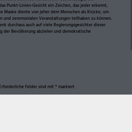
as Punkt-Linien-Gesicht ein Zeichen, das jeder erkennt,
 Die Maske diente von jeher dem Menschen als Krücke, um
en und zeremonialen Veranstaltungen teilhaben zu können.
nk durchaus auch auf viele Regierungsgesichter dieser
rung der Bevölkerung abzielen und demokratische
Erforderliche Felder sind mit
*
markiert