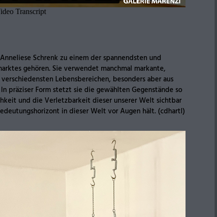
n Anneliese Schrenk zu einem der spannendsten und
marktes gehören. Sie verwendet manchmal markante,
verschiedensten Lebensbereichen, besonders aber aus
 In präziser Form stetzt sie die gewählten Gegenstände so
chkeit und die Verletzbarkeit dieser unserer Welt sichtbar
Bedeutungshorizont in dieser Welt vor Augen hält. (cdhartl)