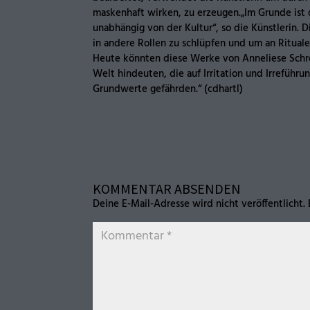
maskenhaft wirken, zu erzeugen.„Im Grunde ist d
unabhängig von der Kultur“, so die Künstlerin.
in andere Rollen zu schlüpfen und um an Ritual
Heute könnten diese Werke von Anneliese Schre
Welt hindeuten, die auf Irritation und Irrefüh
Grundwerte gefährden.“ (cdhartl)
KOMMENTAR ABSENDEN
Deine E-Mail-Adresse wird nicht veröffentlicht.