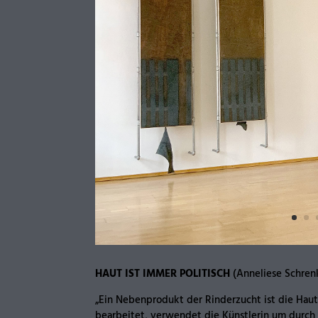
HAUT IST IMMER POLITISCH
(Anneliese Schren
„Ein Nebenprodukt der Rinderzucht ist die Haut 
bearbeitet, verwendet die Künstlerin um durch 