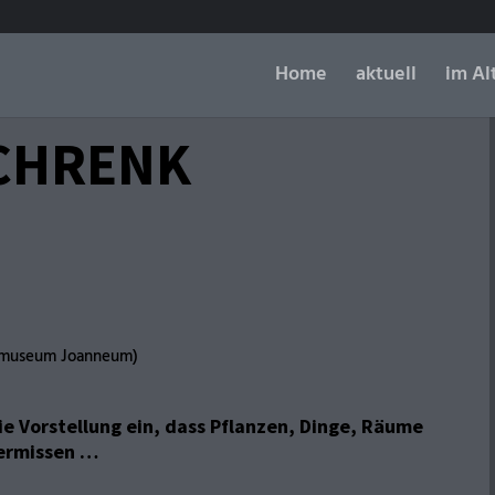
Home
aktuell
im Al
SCHRENK
almuseum Joanneum)
e Vorstellung ein, dass Pflanzen, Dinge, Räume
vermissen …