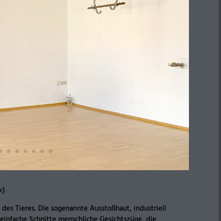
k)
des Tieres. Die sogenannte Ausstoßhaut, industriell
einfache Schnitte menschliche Gesichtszüge, die