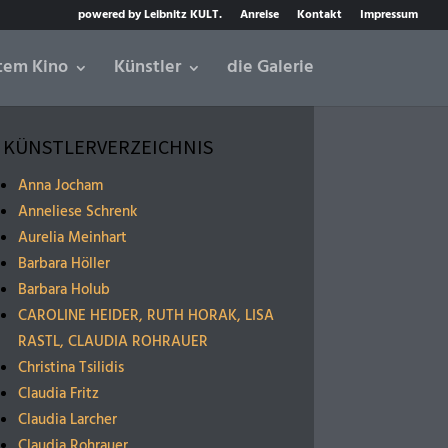
powered by Leibnitz KULT.
Anreise
Kontakt
Impressum
tem Kino
Künstler
die Galerie
KÜNSTLERVERZEICHNIS
Anna Jocham
Anneliese Schrenk
Aurelia Meinhart
Barbara Höller
Barbara Holub
CAROLINE HEIDER, RUTH HORAK, LISA
RASTL, CLAUDIA ROHRAUER
Christina Tsilidis
Claudia Fritz
Claudia Larcher
Claudia Rohrauer