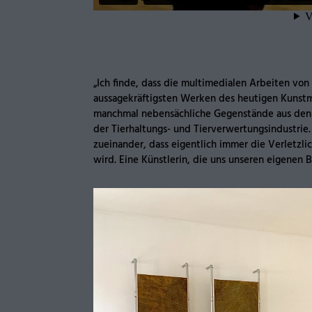
„Ich finde, dass die multimedialen Arbeiten vo
aussagekräftigsten Werken des heutigen Kunst
manchmal nebensächliche Gegenstände aus den 
der Tierhaltungs- und Tierverwertungsindustrie.
zueinander, dass eigentlich immer die Verletzli
wird. Eine Künstlerin, die uns unseren eigenen 