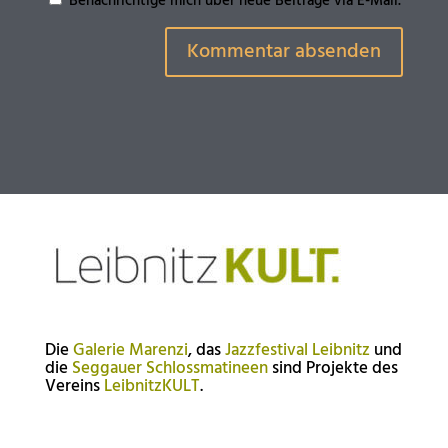
Benachrichtige mich über neue Beiträge via E-Mail.
Die
Galerie Marenzi
, das
Jazzfestival Leibnitz
und
die
Seggauer Schlossmatineen
sind Projekte des
Vereins
LeibnitzKULT
.