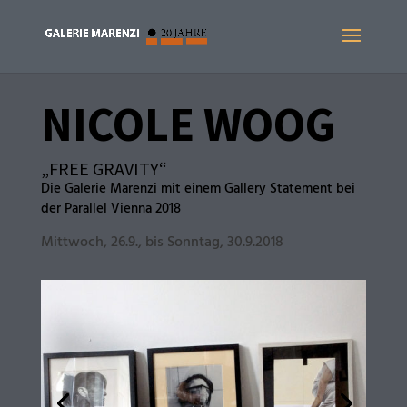
NICOLE WOOG
„FREE GRAVITY“
Die Galerie Marenzi mit einem Gallery Statement bei
der Parallel Vienna 2018
Mittwoch, 26.9., bis Sonntag, 30.9.2018