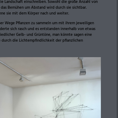
die Landschaft einschreiben. Sowohl die große Anzahl von
 das Bemühen um Abstand wird durch sie sichtbar.
hne sie mit dem Körper nach und weiter.
eser Wege Pflanzen zu sammeln um mit ihrem jeweiligen
nderte sich rasch und es entstanden innerhalb von etwas
iedlicher Gelb- und Grüntöne, man könnte sagen eine
e durch die Lichtempfindlichkeit der pflanzlichen