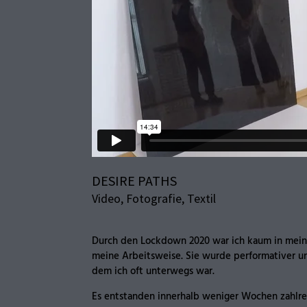
DESIRE PATHS
Video, Fotografie, Textil
Durch den Lockdown 2020 war ich kaum in meine
meine Arbeitsweise. Sie wurde performativer un
dem ich oft unterwegs war.
Es entstanden innerhalb weniger Wochen zahlrei