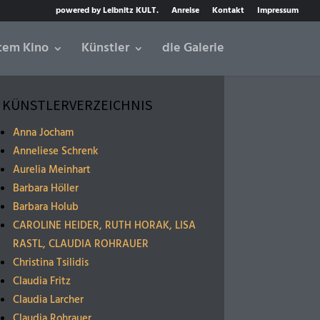
powered by Leibnitz KULT.
Anreise
Kontakt
Impressum
tem Kino
Künstler
die Galerie
KÜNSTLERVERZEICHNIS
Anna Jocham
Anneliese Schrenk
Aurelia Meinhart
Barbara Höller
Barbara Holub
CAROLINE HEIDER, RUTH HORAK, LISA
RASTL, CLAUDIA ROHRAUER
Christina Tsilidis
Claudia Fritz
Claudia Larcher
Claudia Rohrauer