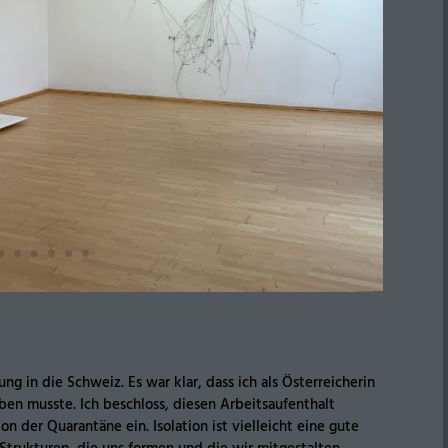
ng in die Schweiz. Es war klar, dass ich als Österreicherin
en musste. Ich beschloss, diesen Arbeitsaufenthalt
on der Quarantäne ein. Isolation ist vielleicht eine gute