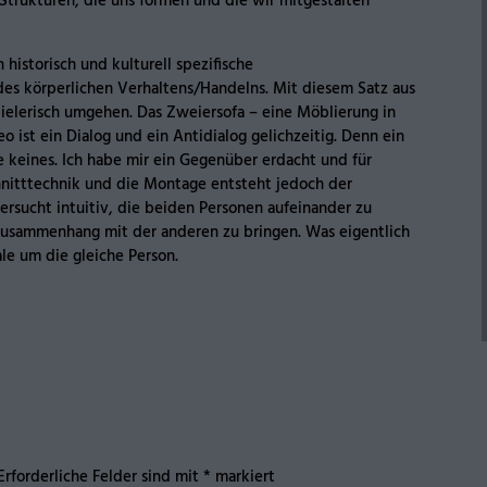
Strukturen, die uns formen und die wir mitgestalten
historisch und kulturell spezifische
s körperlichen Verhaltens/Handelns. Mit diesem Satz aus
pielerisch umgehen. Das Zweiersofa – eine Möblierung in
 ist ein Dialog und ein Antidialog gelichzeitig. Denn ein
e keines. Ich habe mir ein Gegenüber erdacht und für
nitttechnik und die Montage entsteht jedoch der
versucht intuitiv, die beiden Personen aufeinander zu
 Zusammenhang mit der anderen zu bringen. Was eigentlich
ale um die gleiche Person.
Erforderliche Felder sind mit
*
markiert