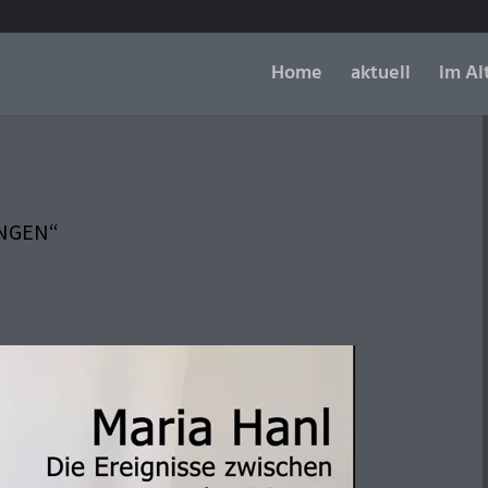
Home
aktuell
im Al
INGEN“