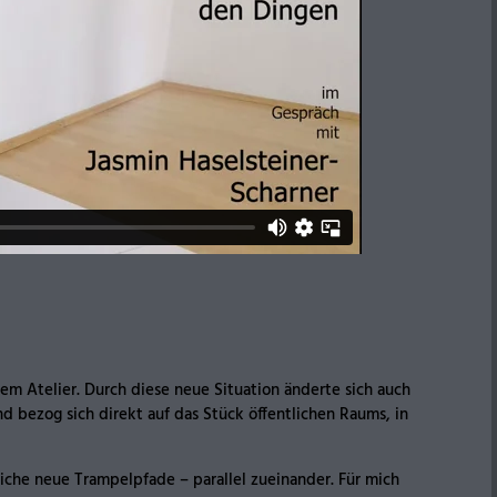
m Atelier. Durch diese neue Situation änderte sich auch
d bezog sich direkt auf das Stück öffentlichen Raums, in
che neue Trampelpfade – parallel zueinander. Für mich