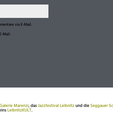
mentare via E-Mail.
E-Mail.
Galerie Marenzi
, das
Jazzfestival Leibnitz
und die
Seggauer Sc
eins
LeibnitzKULT
.