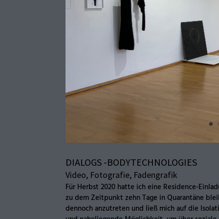
DIALOGS -BODYTECHNOLOGIES
Video, Fotografie, Fadengrafik
Für Herbst 2020 hatte ich eine Residence-Einladu
zu dem Zeitpunkt zehn Tage in Quarantäne bleib
dennoch anzutreten und ließ mich auf die Isolati