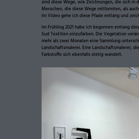
sind diese Wege, wie Zeichnungen, die sich in 
Menschen, die diese Wege mitformten, als auch
Im Video gehe ich diese Pfade entlang und zeic
Im Frühling 2021 habe ich begonnen entlang di
Sud Textilien einzufärben. Die Vegetation verä
mehr als zwei Monaten eine Sammlung untersch
Landschaftsmalerei. Eine Landschaftsmalerei, di
Farbstoffe sich ebenfalls stetig wandelt.