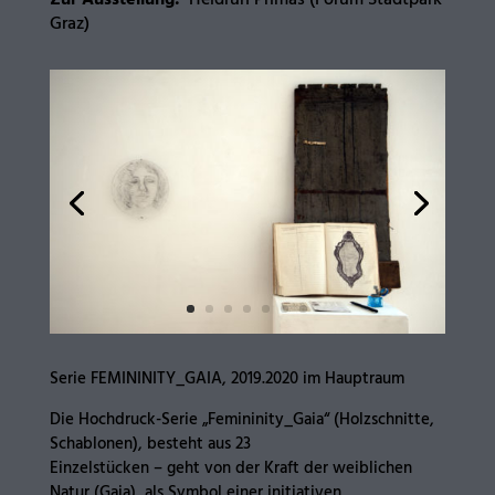
Zur Ausstellung:
Heidrun Primas (Forum Stadtpark
Graz)
Serie FEMININITY_GAIA, 2019.2020 im Hauptraum
Die Hochdruck-Serie „Femininity_Gaia“ (Holzschnitte,
Schablonen), besteht aus 23
Einzelstücken – geht von der Kraft der weiblichen
Natur (Gaia), als Symbol einer initiativen,