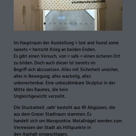
Im Hauptraum der Ausstellung > lost and found some
sweets < herrscht Krieg an beiden Enden.
Es gibt einen Versuch, von > safe < einen sicheren Ort
zu bilden. Doch auch dieser ist bereits im
Begriff sich abzusetzen. Alles mit Sicherheit unsicher,
alles in Bewegung, alles wackelig, alles
unberechenbar. Eine unbezähmbare Skulptur in der
Mitte des Raumes, die kein
Ungleichgewicht verzeiht.
Die Stuckarbeit ,safe‘ besteht aus 49 Abgüssen, die
aus dem Grazer Stadtraum stammen. Es
handelt sich um Messpunkte. Metallnägel werden zum
Vermessen der Stadt als Hilfspunkte in
den Asphalt eingeschlagen.