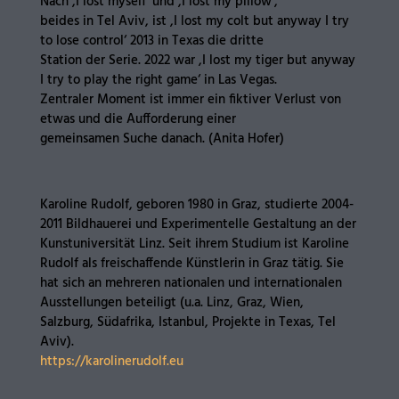
Nach ,I lost myself‘ und ,I lost my pillow‘,
beides in Tel Aviv, ist ,I lost my colt but anyway I try
to lose control‘ 2013 in Texas die dritte
Station der Serie. 2022 war ,I lost my tiger but anyway
I try to play the right game‘ in Las Vegas.
Zentraler Moment ist immer ein fiktiver Verlust von
etwas und die Aufforderung einer
gemeinsamen Suche danach. (Anita Hofer)
Karoline Rudolf, geboren 1980 in Graz, studierte 2004-
2011 Bildhauerei und Experimentelle Gestaltung an der
Kunstuniversität Linz. Seit ihrem Studium ist Karoline
Rudolf als freischaffende Künstlerin in Graz tätig. Sie
hat sich an mehreren nationalen und internationalen
Ausstellungen beteiligt (u.a. Linz, Graz, Wien,
Salzburg, Südafrika, Istanbul, Projekte in Texas, Tel
Aviv).
https://karolinerudolf.eu