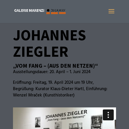
JOHANNES
ZIEGLER
„VOM FANG – (AUS DEN NETZEN)“
Ausstellungsdauer: 20. April – 1. Juni 2024
Eröffnung: Freitag, 19. April 2024 um 19 Uhr,
Begrüßung: Kurator Klaus-Dieter Hartl, Einführung:
Wenzel Mraček (Kunsthistoriker)