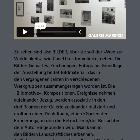
Zu sehen sind also BILDER, über sie soll der »Weg zur
Wirklichkeit«, wie Canetti es formulierte, gehen. Die
Bilder: Gemaltes, Zeichnungen, Fotografie. Grundlage
der Ausstellung bildet Bildmaterial, das in
den vergangenen Jahren in verschiedenen
Werkgruppen zusammengetragen worden ist. Die
»Bildmotive«, Kompositionen, Ereignisse nehmen
aufeinander Bezug, werden assoziativ in den
drei Räumen der Galerie zueinander platziert und
eröffnen einen Denk-Raum, einen »Garten der
Erinnerung«, in den die Betrachterin/der Betrachter
dem Autor eingebunden wird. Man kann in
den Bildern Landschaftliches erkennen,