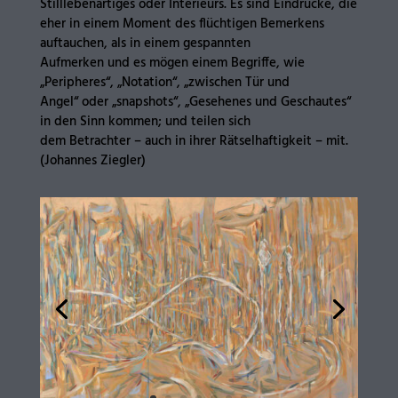
Stilllebenartiges oder Interieurs. Es sind Eindrücke, die
eher in einem Moment des flüchtigen Bemerkens
auftauchen, als in einem gespannten
Aufmerken und es mögen einem Begriffe, wie
„Peripheres“, „Notation“, „zwischen Tür und
Angel“ oder „snapshots“, „Gesehenes und Geschautes“
in den Sinn kommen; und teilen sich
dem Betrachter – auch in ihrer Rätselhaftigkeit – mit.
(Johannes Ziegler)