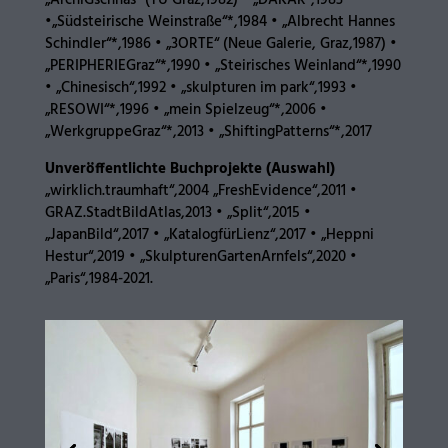
„ArchiGschnas“ (TU Graz,1982) • „DAKAR“,1983
•„Südsteirische Weinstraße“*,1984 • „Albrecht Hannes
Schindler“*,1986 • „3ORTE“ (Neue Galerie, Graz,1987) •
„PERIPHERIEGraz“*,1990 • „Steirisches Weinland“*,1990
• „Chinesisch“,1992 • „skulpturen im park“,1993 •
„RESOWI“*,1996 • „mein Spielzeug“*,2006 •
„WerkgruppeGraz“*,2013 • „ShiftingPatterns“*,2017
Unveröffentlichte Buchprojekte (Auswahl)
„wirklich.traumhaft“,2004 „FreshEvidence“,2011 •
GRAZ.StadtBildAtlas,2013 • „Split“,2015 •
„JapanBild“,2017 • „KatalogfürLienz“,2017 • „Heppni
Hestur“,2019 • „SkulpturenGartenArnfels“,2020 •
„Paris“,1984-2021.