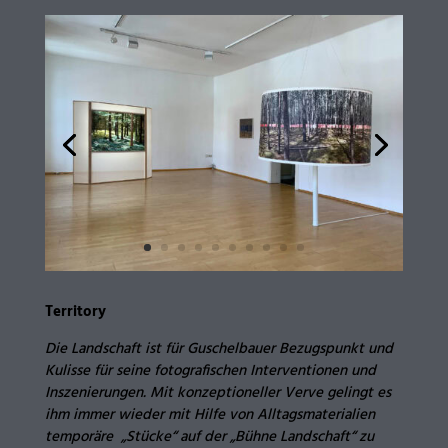
Territory
Die Landschaft ist für Guschelbauer Bezugspunkt und
Kulisse für seine fotografischen Interventionen und
Inszenierungen. Mit konzeptioneller Verve gelingt es
ihm immer wieder mit Hilfe von Alltagsmaterialien
temporäre „Stücke“ auf der „Bühne Landschaft“ zu