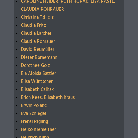
CAROLINE HEIDER, RUTH HORAK, LISA RASTL,
CLAUDIA ROHRAUER
Christina Tsilidis
Claudia Fritz
Claudia Larcher
Claudia Rohrauer
David Reumüller
Dieter Bornemann
Dorothee Golz
Ela Aloisia Sattler
Elisa Wüntscher
Elisabeth Czihak
Erich Kees, Elisabeth Kraus
Erwin Polanc
Eva Schlegel
Frenzi Rigling
Heiko Kienleitner
Heinrich Kühn