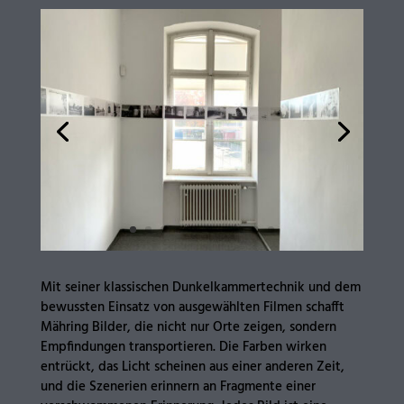
Mit seiner klassischen Dunkelkammertechnik und dem
bewussten Einsatz von ausgewählten Filmen schafft
Mähring Bilder, die nicht nur Orte zeigen, sondern
Empfindungen transportieren. Die Farben wirken
entrückt, das Licht scheinen aus einer anderen Zeit,
und die Szenerien erinnern an Fragmente einer