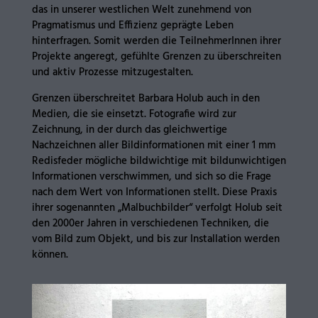
das in unserer westlichen Welt zunehmend von
Pragmatismus und Effizienz geprägte Leben
hinterfragen. Somit werden die TeilnehmerInnen ihrer
Projekte angeregt, gefühlte Grenzen zu überschreiten
und aktiv Prozesse mitzugestalten.
Grenzen überschreitet Barbara Holub auch in den
Medien, die sie einsetzt. Fotografie wird zur
Zeichnung, in der durch das gleichwertige
Nachzeichnen aller Bildinformationen mit einer 1 mm
Redisfeder mögliche bildwichtige mit bildunwichtigen
Informationen verschwimmen, und sich so die Frage
nach dem Wert von Informationen stellt. Diese Praxis
ihrer sogenannten „Malbuchbilder“ verfolgt Holub seit
den 2000er Jahren in verschiedenen Techniken, die
vom Bild zum Objekt, und bis zur Installation werden
können.