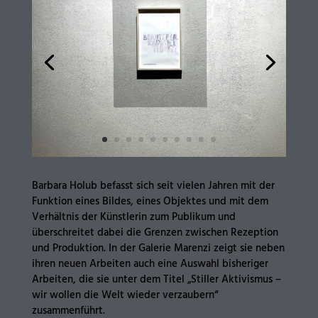
Barbara Holub befasst sich seit vielen Jahren mit der
Funktion eines Bildes, eines Objektes und mit dem
Verhältnis der Künstlerin zum Publikum und
überschreitet dabei die Grenzen zwischen Rezeption
und Produktion. In der Galerie Marenzi zeigt sie neben
ihren neuen Arbeiten auch eine Auswahl bisheriger
Arbeiten, die sie unter dem Titel „Stiller Aktivismus –
wir wollen die Welt wieder verzaubern“
zusammenführt.